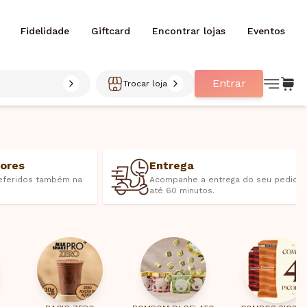
Fidelidade
Giftcard
Encontrar lojas
Eventos
Entrar
Trocar loja
bores
Entrega
eferidos também na
Acompanhe a entrega do seu pedido
até 60 minutos.