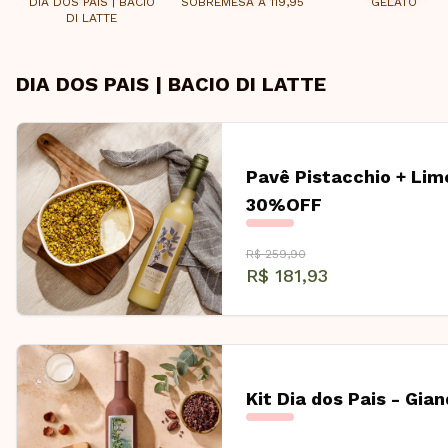
DIA DOS PAIS | BACIO
SOBREMESA A 119,95
GELATO
DI LATTE
DIA DOS PAIS | BACIO DI LATTE
Pavê Pistacchio + Li
30%OFF
R$ 259,90
R$ 181,93
Kit Dia dos Pais - Gian