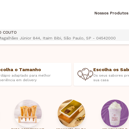
Nossos Produtos
O COUTO
galhães Júnior 844, Itaim Bibi, São Paulo, SP - 04542000
scolha o Tamanho
Escolha os Sa
rdápio adaptado para melhor
Os seus sabores pr
periência em delivery
sua casa