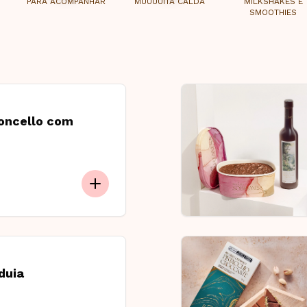
PARA ACOMPANHAR
MUUUUITA CALDA
MILKSHAKES E
SMOOTHIES
moncello com
duia