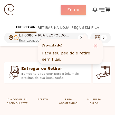
Entrar
ENTREGAR
RETIRAR NA LOJA
PEÇA SEM FILA
LJ 0080 - RUA LEOPOLDO
COUTO
Rua Leopoldo Couto de
Magalhães Júnior 844, Itaim Bibi,
Novidade!
São Paulo, SP - 04542000
Faça seu pedido e retire
sem filas.
Entregar ou Retirar
E
Iremos te direcionar para a loja mais
Ca
próxima da sua localização
ex
DIA DOS PAIS |
GELATO
PARA
MUUUUITA
MIL
BACIO DI LATTE
ACOMPANHAR
CALDA
S