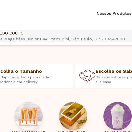
Nossos Produtos
OLDO COUTO
 Magalhães Júnior 844, Itaim Bibi, São Paulo, SP - 04542000
scolha o Tamanho
Escolha os Sa
rdápio adaptado para melhor
Os seus sabores pr
periência em delivery
sua casa