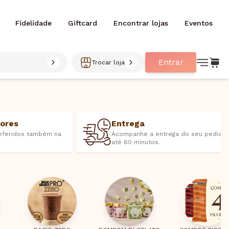
Fidelidade
Giftcard
Encontrar lojas
Eventos
Entrar
Trocar loja
bores
Entrega
eferidos também na
Acompanhe a entrega do seu pedido
até 60 minutos.