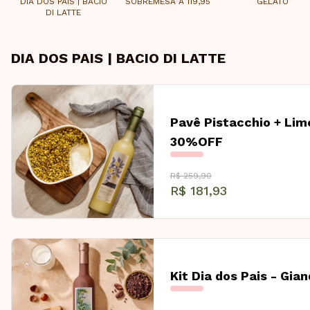
DIA DOS PAIS | BACIO
SOBREMESA A 119,95
GELATO
DI LATTE
DIA DOS PAIS | BACIO DI LATTE
Pavê Pistacchio + Li
30%OFF
R$ 259,90
R$ 181,93
Kit Dia dos Pais - Gian