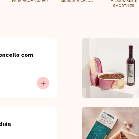
PARA ACOMPANHAR
MUUUUITA CALDA
MILKSHAKES E
SMOOTHIES
moncello com
duia