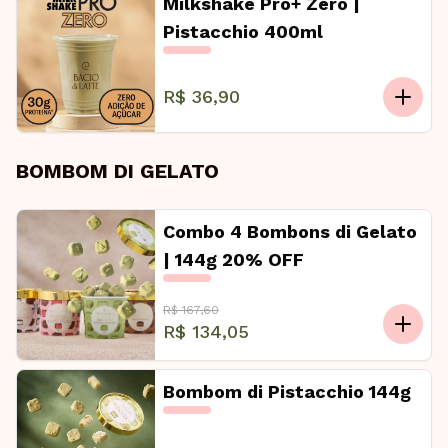
Milkshake Pro+ Zero |
Pistacchio 400ml
R$ 36,90
BOMBOM DI GELATO
Combo 4 Bombons di Gelato
| 144g 20% OFF
R$ 167,60
R$ 134,05
Bombom di Pistacchio 144g