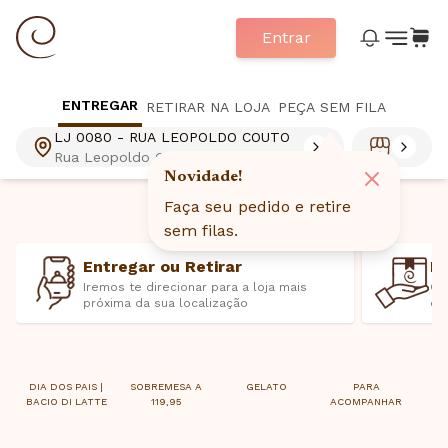
Entrar
ENTREGAR
RETIRAR NA LOJA
PEÇA SEM FILA
LJ 0080 - RUA LEOPOLDO COUTO
Rua Leopoldo Couto de Magalhães
Júnior 844, Itaim Bibi, São Paulo, SP
Novidade!
- 04542000
Faça seu pedido e retire
sem filas.
Entregar ou Retirar
E
Iremos te direcionar para a loja mais
Ca
próxima da sua localização
ex
DIA DOS PAIS |
SOBREMESA A
GELATO
PARA
M
BACIO DI LATTE
119,95
ACOMPANHAR