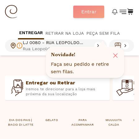
Entrar
ENTREGAR
RETIRAR NA LOJA
PEÇA SEM FILA
LJ 0080 - RUA LEOPOLDO
COUTO
Rua Leopoldo Couto de
Magalhães Júnior 844, Itaim Bibi,
Novidade!
São Paulo, SP - 04542000
Faça seu pedido e retire
sem filas.
Entregar ou Retirar
E
Iremos te direcionar para a loja mais
Ca
próxima da sua localização
ex
DIA DOS PAIS |
GELATO
PARA
MUUUUITA
MIL
BACIO DI LATTE
ACOMPANHAR
CALDA
S